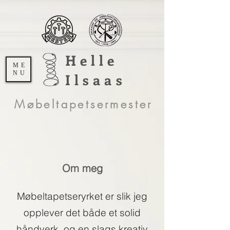
Helle
ME
NU
Ilsaas
Møbeltapetsermester
Om meg
Møbeltapetseryrket er slik jeg
opplever det både et solid
håndverk, og en slags kreativ