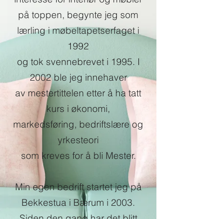
på toppen, begynte jeg som
lærling i møbeltapetserfaget
i
1992
og tok svennebrevet i 1995. I
2002 ble jeg innehaver
av mestertittelen etter å ha tatt
kurs i økonomi,
markedsføring, bedriftslære og
yrkesteori
som kreves for å bli Mester.
Min egen bedrift startet jeg på
Bekkestua i Bærum i 2003.
Siden den gang har det blitt