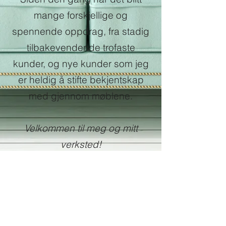
mange forskjellige og
spennende oppdrag, fra stadig
tilbakevendende trofaste
kunder, og nye kunder som jeg
er heldig å stifte bekjentskap
med gjennom møblene.
Velkommen til meg og mitt
verksted!
Link til artikkel i Budstikka